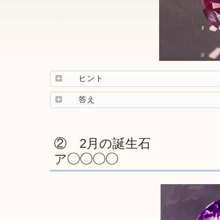
ヒント
答え
② 2月の誕生石
ア◯◯◯◯