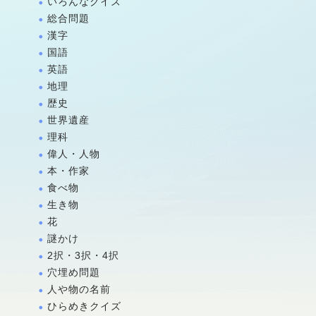
いろんなクイズ
総合問題
漢字
国語
英語
地理
歴史
世界遺産
理科
偉人・人物
本・作家
食べ物
生き物
花
謎かけ
2択・3択・4択
穴埋め問題
人や物の名前
ひらめきクイズ