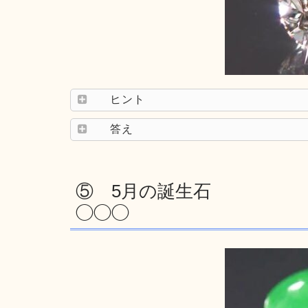
ヒント
答え
⑤ 5月の誕生石
◯◯◯