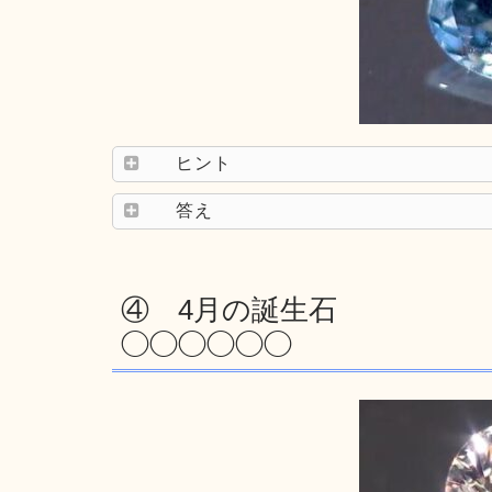
ヒント
答え
④ 4月の誕生石
◯◯◯◯◯◯