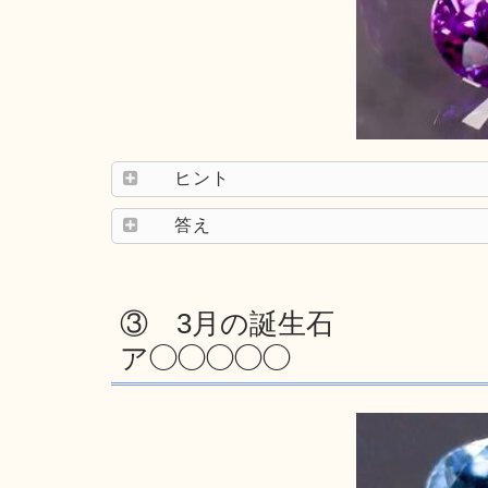
ヒント
答え
③ 3月の誕生石
ア◯◯◯◯◯