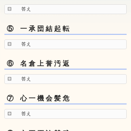
答え
⑤ 一 承 団 結 起 転
答え
⑥ 名 倉 上 誉 汚 返
答え
⑦ 心 一 機 会 髪 危
答え