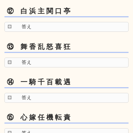
⑫ 白 浜 主 関 口 亭
答え
⑬ 舞 香 乱 怒 喜 狂
答え
⑭ 一 騎 千 百 載 遇
答え
⑮ 心 嫁 任 機 転 責
答え