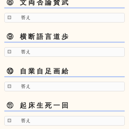
⑧ 文 両 否 論 賛 武
答え
⑨ 横 断 語 言 道 歩
答え
⑩ 自 業 自 足 画 給
答え
⑪ 起 床 生 死 一 回
答え