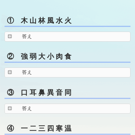
① 木 山 林 風 水 火
答え
② 強 弱 大 小 肉 食
答え
③ 口 耳 鼻 異 音 同
答え
④ 一 二 三 四 寒 温