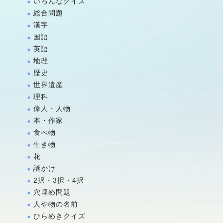
いろんなクイズ
総合問題
漢字
国語
英語
地理
歴史
世界遺産
理科
偉人・人物
本・作家
食べ物
生き物
花
謎かけ
2択・3択・4択
穴埋め問題
人や物の名前
ひらめきクイズ