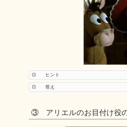
ヒント
答え
③ アリエルのお目付け役