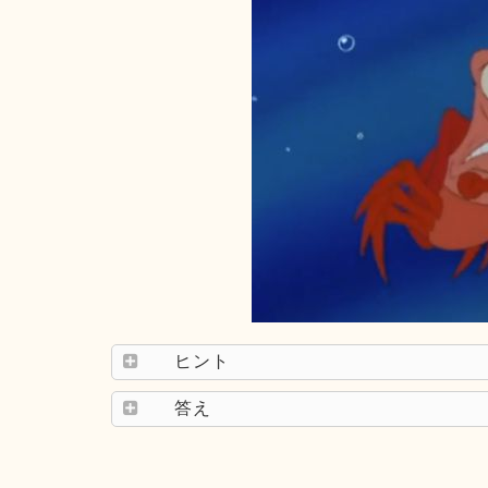
ヒント
答え