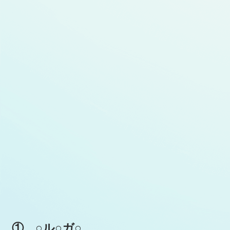
① ○ル○ガ○