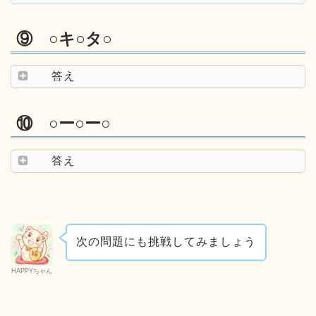
⑨ ○キ○タ○
答え
⑩ ○ー○ー○
答え
次の問題にも挑戦してみましょう
HAPPYちゃん