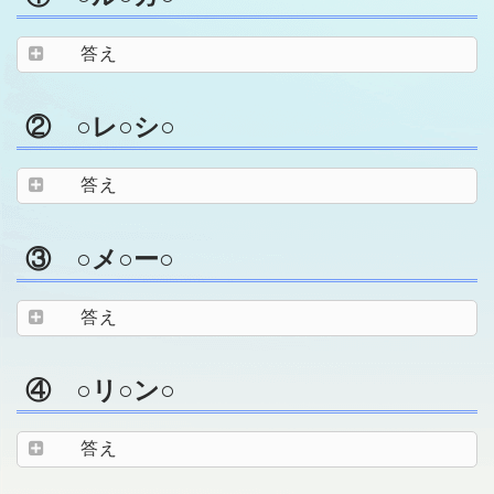
答え
② ○レ○シ○
答え
③ ○メ○ー○
答え
④ ○リ○ン○
答え