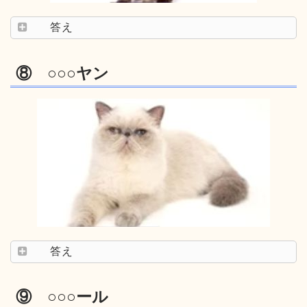
答え
⑧ ○○○ヤン
答え
⑨ ○○○ール