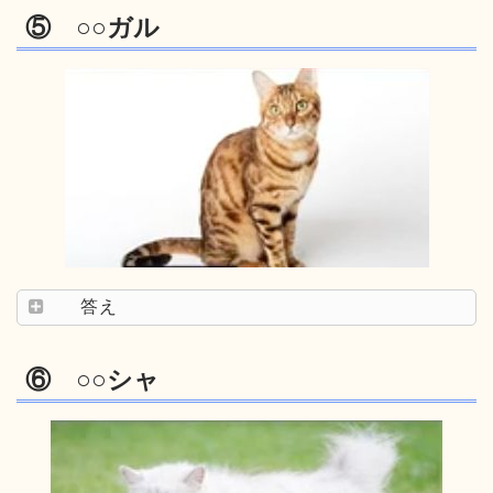
⑤ ○○ガル
答え
⑥ ○○シャ