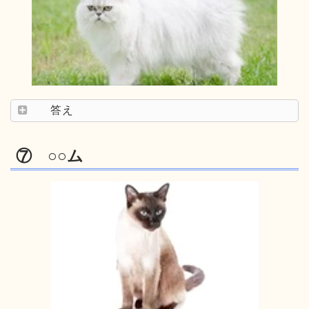
答え
⑦ ○○ム