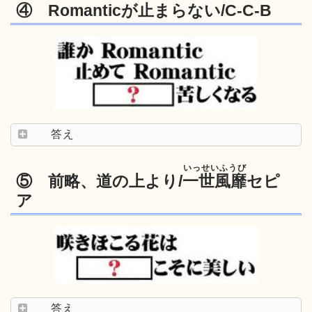
④ Romanticが止まらない/C-C-B
答え
いっせいふうび
⑤ 前略、道の上より/
一世風靡
セピ
ア
答え