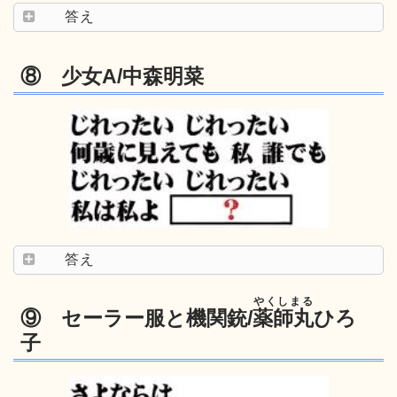
答え
⑧ 少女A/中森明菜
答え
やくしまる
⑨ セーラー服と機関銃/
薬師丸
ひろ
子