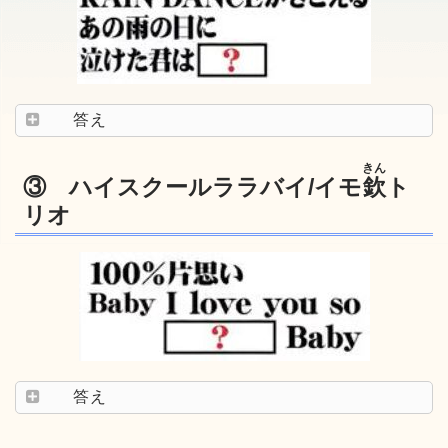
答え
きん
③ ハイスクールララバイ/イモ
欽
ト
リオ
答え