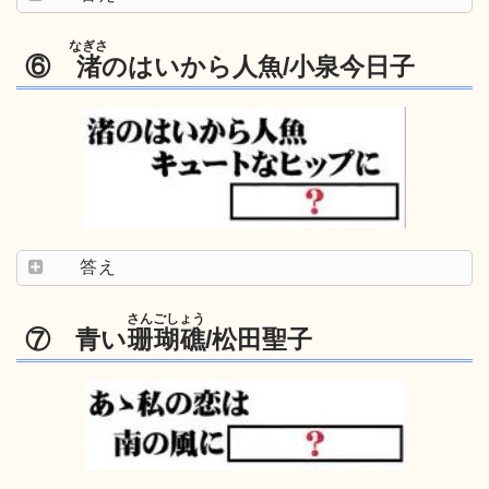
なぎさ
⑥
渚
のはいから人魚/小泉今日子
答え
さんごしょう
⑦ 青い
珊瑚礁
/松田聖子