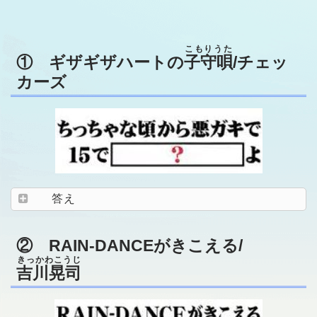
こもりうた
① ギザギザハートの
子守唄
/チェッ
カーズ
答え
② RAIN-DANCEがきこえる/
きっかわこうじ
吉川晃司