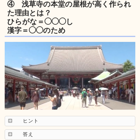
④ 浅草寺の本堂の屋根が高く作られ
た理由とは？
ひらがな＝◯◯◯し
漢字＝◯◯のため
ヒント
答え