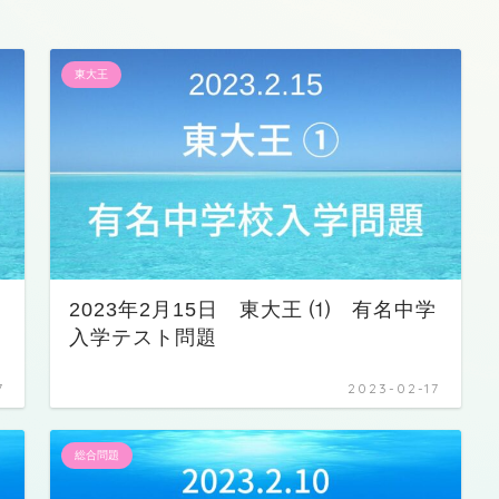
東大王
イ
2023年2月15日 東大王 ⑴ 有名中学
入学テスト問題
7
2023-02-17
総合問題