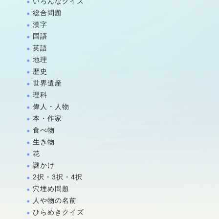
いろんなクイズ
総合問題
漢字
国語
英語
地理
歴史
世界遺産
理科
偉人・人物
本・作家
食べ物
生き物
花
謎かけ
2択・3択・4択
穴埋め問題
人や物の名前
ひらめきクイズ