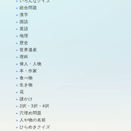
いろんなクイズ
総合問題
漢字
国語
英語
地理
歴史
世界遺産
理科
偉人・人物
本・作家
食べ物
生き物
花
謎かけ
2択・3択・4択
穴埋め問題
人や物の名前
ひらめきクイズ