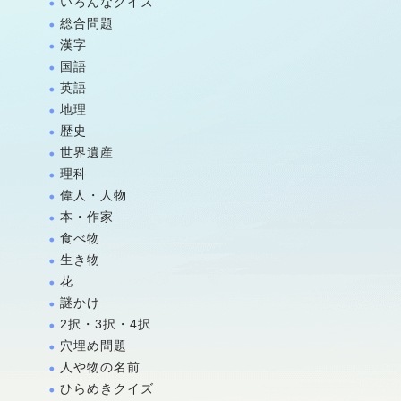
いろんなクイズ
総合問題
漢字
国語
英語
地理
歴史
世界遺産
理科
偉人・人物
本・作家
食べ物
生き物
花
謎かけ
2択・3択・4択
穴埋め問題
人や物の名前
ひらめきクイズ