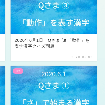
2020年6月1日 Qさま ⑶ 「動作」を
表す漢字クイズ問題
2
2020-06-02
漢字