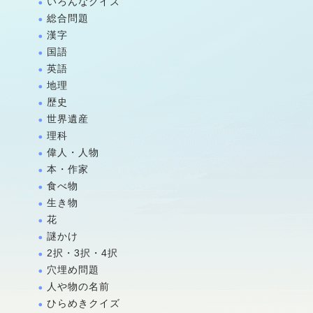
いろんなクイズ
総合問題
漢字
国語
英語
地理
歴史
世界遺産
理科
偉人・人物
本・作家
食べ物
生き物
花
謎かけ
2択・3択・4択
穴埋め問題
人や物の名前
ひらめきクイズ