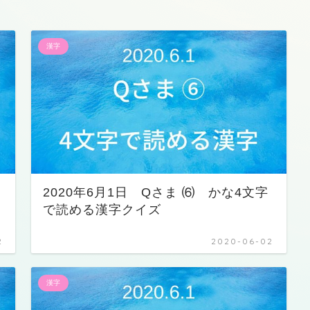
漢字
2020年6月1日 Qさま ⑹ かな4文字
で読める漢字クイズ
2
2020-06-02
漢字